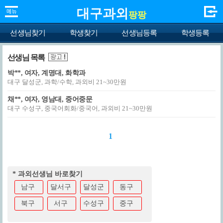
대구과외
팡팡
선생님찾기
학생찾기
선생님등록
학생등록
선생님 목록
박**, 여자, 계명대, 화학과
대구 달성군, 과학/수학, 과외비 21~30만원
채**, 여자, 영남대, 중어중문
대구 수성구, 중국어회화/중국어, 과외비 21~30만원
1
* 과외선생님 바로찾기
남구
달서구
달성군
동구
북구
서구
수성구
중구