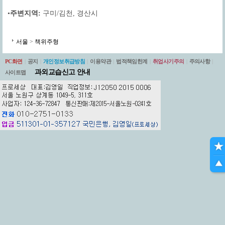
•
주변지역:
구미/김천
,
경산시
서울
>
책위주형
PC화면
|
공지
|
개인정보취급방침
|
이용약관
|
법적책임한계
|
취업사기주의
|
주의사항
|
과외교습신고 안내
사이트맵