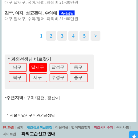
대구 달서구, 국어/사회, 과외비 21~30만원
김**, 여자, 성균관대, 수의예
즉시상담
대구 달서구, 수학/영어, 과외비 51~60만원
1
2
3
4
5
>
* 과외선생님 바로찾기
남구
달서구
달성군
동구
북구
서구
수성구
중구
•
주변지역:
구미/김천
,
경산시
서울
>
달서구
>
과외선생님
PC화면
|
공지
|
개인정보취급방침
|
이용약관
|
법적책임한계
|
취업사기주의
|
주의사항
|
과외교습신고 안내
사이트맵