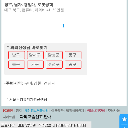
장**, 남자, 경일대, 로봇공학
대구 북구, 컴퓨터, 과외비 41~50만원
1
* 과외선생님 바로찾기
남구
달서구
달성군
동구
북구
서구
수성구
중구
•
주변지역:
구미/김천
,
경산시
서울
>
컴퓨터과외선생님
PC화면
|
공지
|
개인정보취급방침
|
이용약관
|
법적책임한계
|
취업사기주의
|
주의사항
|
과외교습신고 안내
사이트맵