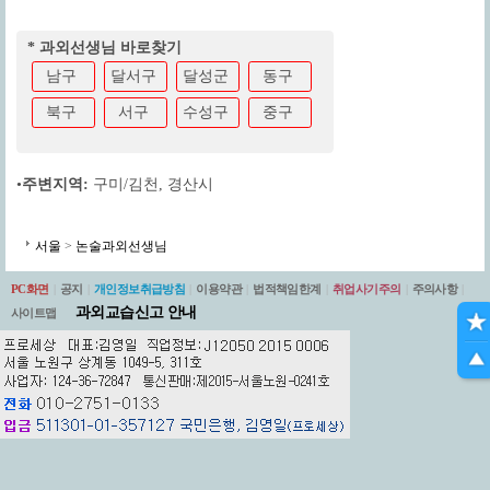
* 과외선생님 바로찾기
남구
달서구
달성군
동구
북구
서구
수성구
중구
•
주변지역:
구미/김천
,
경산시
서울
>
논술과외선생님
PC화면
|
공지
|
개인정보취급방침
|
이용약관
|
법적책임한계
|
취업사기주의
|
주의사항
|
과외교습신고 안내
사이트맵