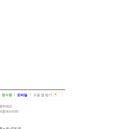
영수증
모바일
구글 앱 받기
용하세요.
과외중개사이트!