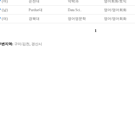
*
(여)
순천대
약학과
영어회화/토익
*
(남)
Purdue대
Data Sci..
영어/영어회화
*
(여)
경북대
영어영문학
영어/영어회화
1
주변지역:
구미/김천
,
경산시