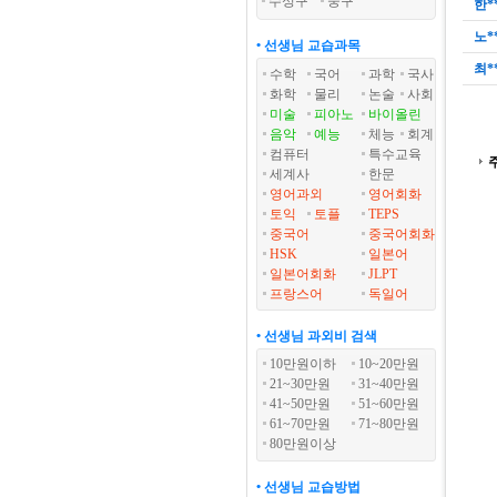
수성구
중구
한*
노*
• 선생님 교습과목
최*
수학
국어
과학
국사
화학
물리
논술
사회
미술
피아노
바이올린
음악
예능
체능
회계
컴퓨터
특수교육
세계사
한문
영어과외
영어회화
토익
토플
TEPS
중국어
중국어회화
HSK
일본어
일본어회화
JLPT
프랑스어
독일어
• 선생님 과외비 검색
10만원이하
10~20만원
21~30만원
31~40만원
41~50만원
51~60만원
61~70만원
71~80만원
80만원이상
• 선생님 교습방법