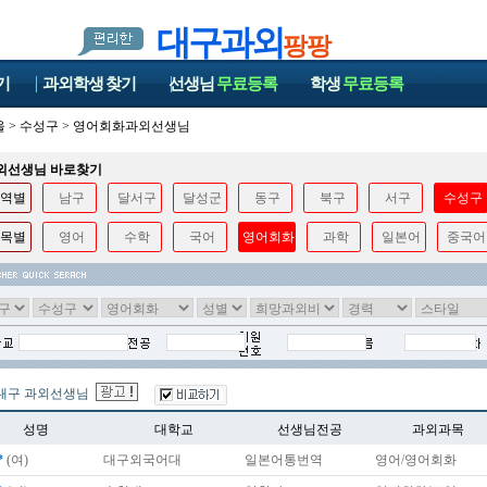
대구과외
팡팡
기
과외학생
찾기
선생님
무료등록
학생
무료등록
울
>
수성구
>
영어회화과외선생님
과외선생님 바로찾기
역별
남구
달서구
달성군
동구
북구
서구
수성구
목별
영어
수학
국어
영어회화
과학
일본어
중국어
대구 과외선생님
성명
대학교
선생님전공
과외과목
*
(여)
대구외국어대
일본어통번역
영어/영어회화