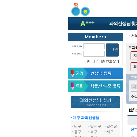
과외선생님
찾
서
* 
지
과
• 대구 과외선생님
남구
달서구
달성군
신*
동구
북구
서구