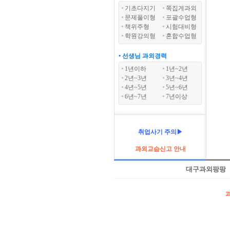
기초다지기
쪽집게과외
문제풀이형
포괄수업형
책위주형
시험대비형
학원강의형
혼합수업형
• 선생님 과외경력
1년이하
1년~2년
2년~3년
3년~4년
4년~5년
5년~6년
6년~7년
7년이상
취업사기 주의▶
과외교습신고 안내
대구과외팡팡