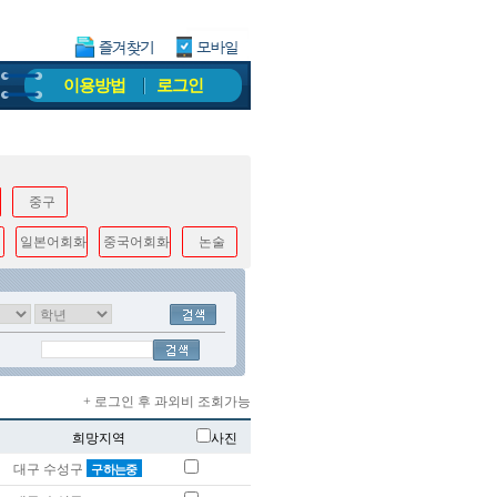
이용방법
로그인
중구
일본어회화
중국어회화
논술
+ 로그인 후 과외비 조회가능
희망지역
사진
대구 수성구
구하는중