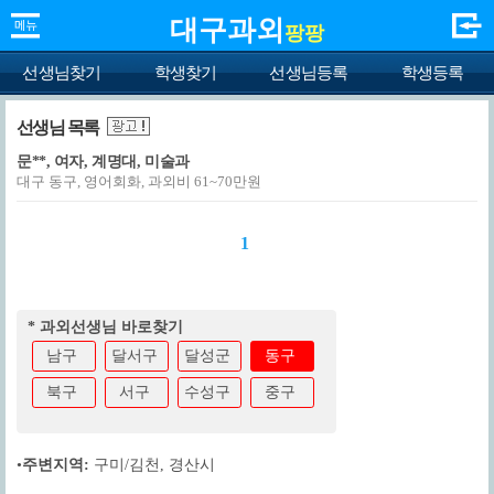
대구과외
팡팡
선생님찾기
학생찾기
선생님등록
학생등록
선생님 목록
문**, 여자, 계명대, 미술과
대구 동구, 영어회화, 과외비 61~70만원
1
* 과외선생님 바로찾기
남구
달서구
달성군
동구
북구
서구
수성구
중구
•
주변지역:
구미/김천
,
경산시