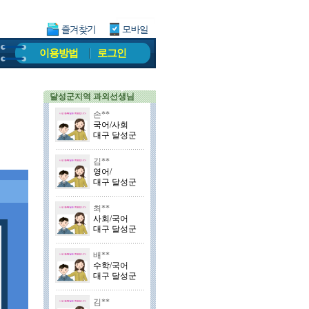
이용방법
로그인
달성군지역 과외선생님
손**
국어/사회
대구 달성군
김**
영어/
대구 달성군
최**
사회/국어
대구 달성군
배**
수학/국어
대구 달성군
김**