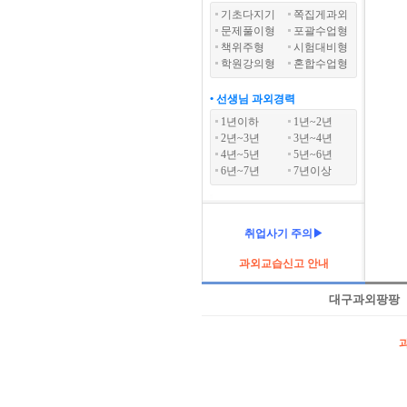
기초다지기
쪽집게과외
문제풀이형
포괄수업형
책위주형
시험대비형
학원강의형
혼합수업형
• 선생님 과외경력
1년이하
1년~2년
2년~3년
3년~4년
4년~5년
5년~6년
6년~7년
7년이상
취업사기 주의▶
과외교습신고 안내
대구과외팡팡