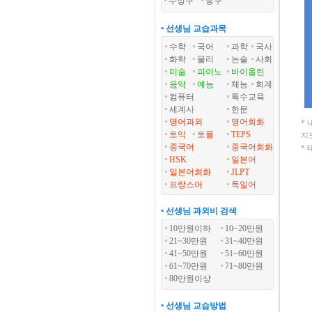
수성구
중구
• 선생님 교습과목
수학
국어
과학
국사
화학
물리
논술
사회
미술
피아노
바이올린
음악
예능
체능
회계
컴퓨터
특수교육
세계사
한문
영어과외
영어회화
*
토익
토플
TEPS
지
중국어
중국어회화
*
HSK
일본어
일본어회화
JLPT
프랑스어
독일어
• 선생님 과외비 검색
10만원이하
10~20만원
21~30만원
31~40만원
41~50만원
51~60만원
61~70만원
71~80만원
80만원이상
• 선생님 교습방법