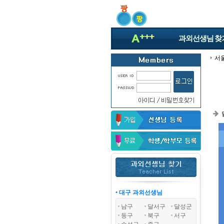
과외선생님
찾
서
• 대구 과외선생님
남구
달서구
달성군
동구
북구
서구