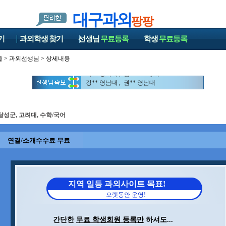
대구과외
팡팡
기
과외학생
찾기
선생님
무료등록
학생
무료등록
울
>
과외선생님
> 상세내용
이** 경북대 , 김** Emory대
강** 영남대 , 권** 영남대
이** 경북대 , 김** Emory대
강** 영남대 , 권** 영남대
달성군, 고려대, 수학/국어
연결/소개수수료 무료
지역 일등 과외사이트 목표!
오랫동안 운영!
간단한
무료 학생회원 등록만
하셔도...