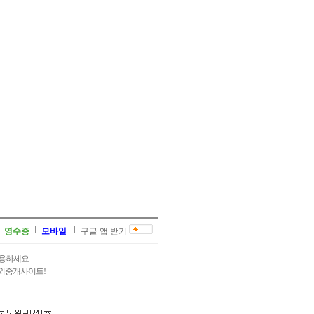
영수증
모바일
구글 앱 받기
용하세요.
과외중개사이트!