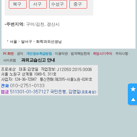
북구
서구
수성구
중구
•
주변지역:
구미/김천
,
경산시
서울
>
달서구
>
화학과외선생님
PC화면
|
공지
|
개인정보취급방침
|
이용약관
|
법적책임한계
|
취업사기주의
|
주의사항
|
과외교습신고 안내
사이트맵