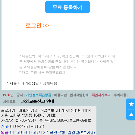
무료 등록하기
로그인 >>
* 내용요약 : 지역-대구 서구, 학교 전공이 국어교육 과외교사가 대
구 서구에서 과외학생을 구합니다. 분야는 국어입니다. 자세한 것
은 과외상담하실 때 말씀 하시면 됩니다.
* 태그: 추천 서구 과외연결업체
서울
>
과외선생님
> 상세내용
PC화면
|
공지
|
개인정보취급방침
|
이용약관
|
법적책임한계
|
취업사기주의
|
주의사항
|
과외교습신고 안내
사이트맵