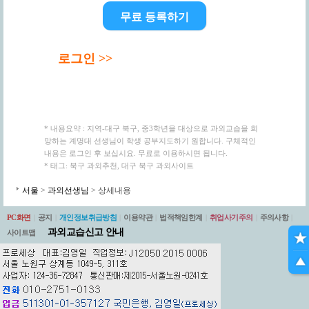
무료 등록하기
로그인 >>
* 내용요약 : 지역-대구 북구, 중3학년을 대상으로 과외교습을 희
망하는 계명대 선생님이 학생 공부지도하기 원합니다. 구체적인
내용은 로그인 후 보십시요. 무료로 이용하시면 됩니다.
* 태그: 북구 과외추천, 대구 북구 과외사이트
서울
>
과외선생님
> 상세내용
PC화면
|
공지
|
개인정보취급방침
|
이용약관
|
법적책임한계
|
취업사기주의
|
주의사항
|
과외교습신고 안내
사이트맵