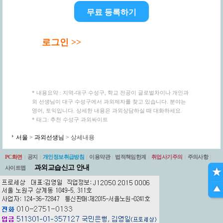
무료 등록하기
로그인 >>
* 내용요약 : 지역-대구 수성구, 학교 전공이 글로벌차이나 개인과
외 선생님이 대구 수성구에서 과외제자를 찾고 있습니다. 분야는
영어, 토익입니다. 상세한 내용은 과외상담하실 때 대화하세요.
* 태그: 추천 수성구 과외싸이트
서울
>
과외선생님
> 상세내용
PC화면
|
공지
|
개인정보취급방침
|
이용약관
|
법적책임한계
|
취업사기주의
|
주의사항
|
과외교습신고 안내
사이트맵