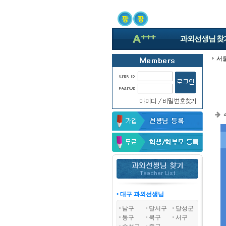
과외선생님
찾
서
• 대구 과외선생님
남구
달서구
달성군
동구
북구
서구