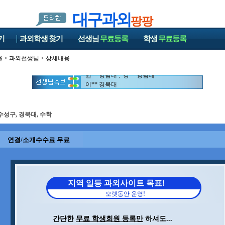
대구과외
팡팡
기
과외학생
찾기
선생님
무료등록
학생
무료등록
울
>
과외선생님
> 상세내용
권** 영남대 , 강** 영남대
이** 경북대
권** 영남대 , 강** 영남대
이** 경북대
수성구, 경북대, 수학
연결/소개수수료 무료
지역 일등 과외사이트 목표!
오랫동안 운영!
간단한
무료 학생회원 등록만
하셔도...