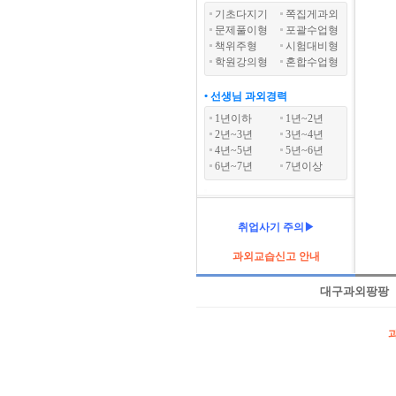
기초다지기
쪽집게과외
문제풀이형
포괄수업형
책위주형
시험대비형
학원강의형
혼합수업형
• 선생님 과외경력
1년이하
1년~2년
2년~3년
3년~4년
4년~5년
5년~6년
6년~7년
7년이상
취업사기 주의▶
과외교습신고 안내
대구과외팡팡