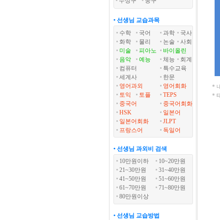
수성구
중구
• 선생님 교습과목
수학
국어
과학
국사
화학
물리
논술
사회
미술
피아노
바이올린
음악
예능
체능
회계
컴퓨터
특수교육
세계사
한문
영어과외
영어회화
*
토익
토플
TEPS
*
중국어
중국어회화
HSK
일본어
일본어회화
JLPT
프랑스어
독일어
• 선생님 과외비 검색
10만원이하
10~20만원
21~30만원
31~40만원
41~50만원
51~60만원
61~70만원
71~80만원
80만원이상
• 선생님 교습방법