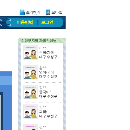
이용방법
로그인
수성구지역 과외선생님
이**
수학/과학
대구 수성구
황**
영어/국어
대구 수성구
정**
중국어/
대구 수성구
김**
과학/
대구 수성구
김**