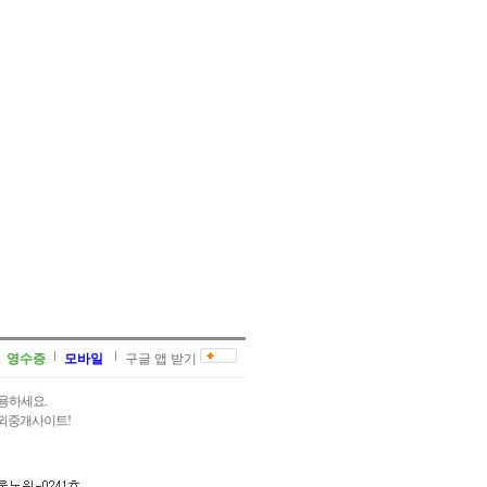
영수증
모바일
구글 앱 받기
용하세요.
과외중개사이트!