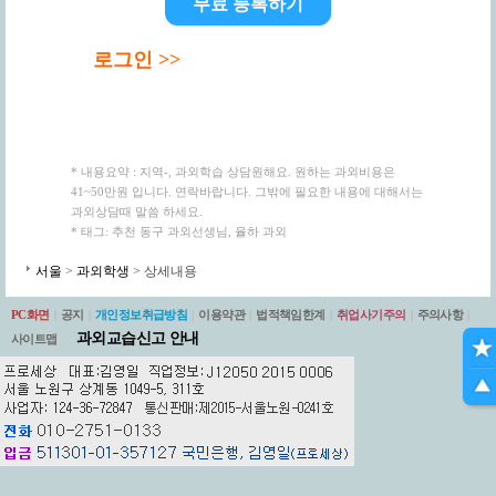
무료 등록하기
로그인 >>
* 내용요약 : 지역-, 과외학습 상담원해요. 원하는 과외비용은
41~50만원 입니다. 연락바랍니다. 그밖에 필요한 내용에 대해서는
과외상담때 말씀 하세요.
* 태그: 추천 동구 과외선생님, 율하 과외
서울
>
과외학생
> 상세내용
PC화면
|
공지
|
개인정보취급방침
|
이용약관
|
법적책임한계
|
취업사기주의
|
주의사항
|
과외교습신고 안내
사이트맵