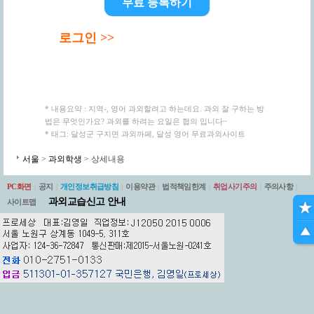
무료 등록하기
로그인 >>
* 내용요약 : 지역-, 영어 과외할려고 하는데요. 과외 잘 구하는 방
법은 무엇인가요? 과외를 하려는 요일은 협의 입니다~
* 태그: 달성군 구지면 과외까페, 달성 영어 무료과외사이트
서울
>
과외학생
> 상세내용
PC화면
|
공지
|
개인정보취급방침
|
이용약관
|
법적책임한계
|
취업사기주의
|
주의사항
|
과외교습신고 안내
사이트맵