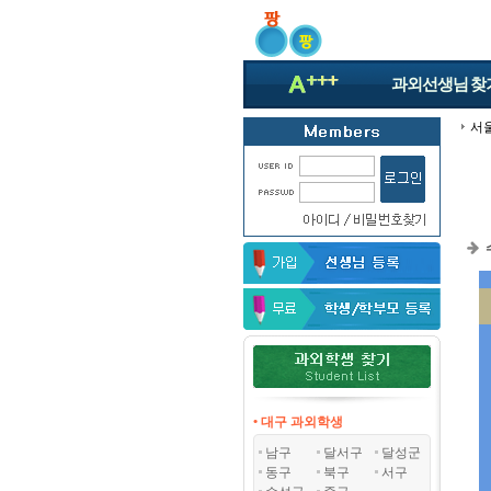
과외선생님
찾
서
• 대구 과외학생
남구
달서구
달성군
동구
북구
서구