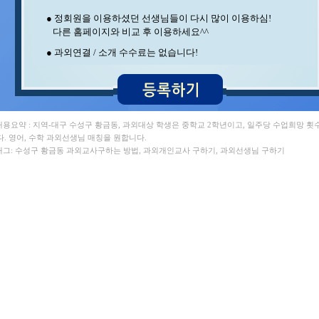
강** 수학 , 박** 수학/영어
● 정회원을 이용하셨던 선생님들이 다시 많이 이용하심!
변** 수학/과학 , 구** 수학
다른 홈페이지와 비교 후 이용하세요^^
임** 과학/수학 , 조** 수학
김** 수학/과학 , 이** 수학/영어
● 과외연결 / 소개 수수료는 없습니다!
김** 수학/영어 , 이** 중국어회화/중국어
최** 일본어/일본어회화 , 박** 수학
김** 수학 , 윤** 물리
오** 수학 , 김** 영어/일본어
이** 수학/영어 , 김** 수학/영어
중** 과학 , 김** 영어
 내용요약 : 지역-대구 수성구 황금동, 과외대상 학생은 중학교 2학년이고, 일주당 수업희망 횟
석** 수학/국어 , 이** 수학/과학
다. 영어, 수학 과외선생님 매칭을 원합니다.
민** 과학/영어 , 이** 영어
 태그: 수성구 황금동 과외교사구하는 방법, 과외개인교사 구하기, 과외선생님 구하기
백** 수학 , 이** 수학
박** 영어/토익 , 홍* 수학
윤** 영어 , 김** 수학
최** 수학/과학 , 양** 영어
송* 영어/과학 , 최** 수학
안** 수학 , 지** 수학/영어
김** 수학 , 정** 수학/국어