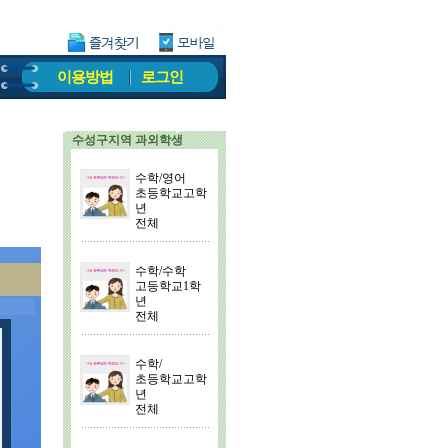
이용방법
로그인
수성구지역 과외학생
수학/영어
초등학교고학
년
전체
수학/수학
고등학교1학
년
전체
수학/
초등학교고학
년
전체