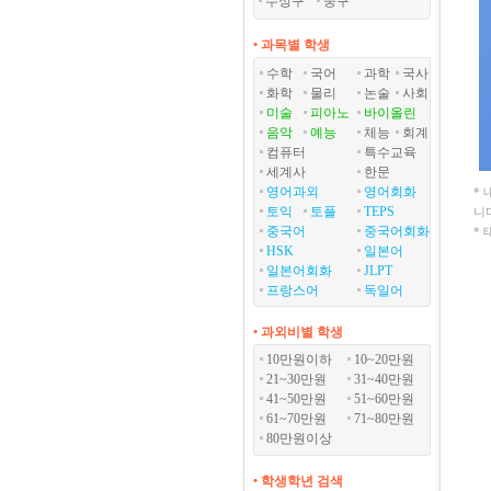
수성구
중구
• 과목별 학생
수학
국어
과학
국사
화학
물리
논술
사회
미술
피아노
바이올린
음악
예능
체능
회계
컴퓨터
특수교육
세계사
한문
영어과외
영어회화
*
토익
토플
TEPS
니
중국어
중국어회화
*
HSK
일본어
일본어회화
JLPT
프랑스어
독일어
• 과외비별 학생
10만원이하
10~20만원
21~30만원
31~40만원
41~50만원
51~60만원
61~70만원
71~80만원
80만원이상
• 학생학년 검색