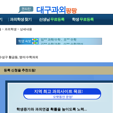
대구과외
팡팡
기
과외학생
찾기
선생님
무료등록
학생
무료등록
울
>
과외학생
> 상세내용
강** 수학 , 박** 수학/영어
변** 수학/과학 , 구** 수학
임** 과학/수학 , 조** 수학
김** 수학/과학 , 이** 수학/영어
김** 수학/영어 , 이** 중국어회화/중국어
최** 일본어/일본어회화 , 박** 수학
김** 수학 , 윤** 물리
수성구 황금동, 영어/수학과외
오** 수학 , 김** 영어/일본어
이** 수학/영어 , 김** 수학/영어
등록 신청을 추천드림!
중** 과학 , 김** 영어
석** 수학/국어 , 이** 수학/과학
민** 과학/영어 , 이** 영어
백** 수학 , 이** 수학
박** 영어/토익 , 홍* 수학
지역 최고 과외사이트 목표!
윤** 영어 , 김** 수학
오랫동안 운영!
최** 수학/과학 , 양** 영어
송* 영어/과학 , 최** 수학
안** 수학 , 지** 수학/영어
학생증가와 과외연결 확률을 높이도록 노력...
김** 수학 , 정** 수학/국어