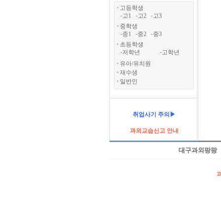
고등학생
고1
고2
고3
-
-
-
중학생
중1
중2
중3
-
-
-
초등학생
저학년
고학년
-
-
유아/유치원
재수생
일반인
취업사기 주의▶
과외교습신고 안내
대구과외팡팡