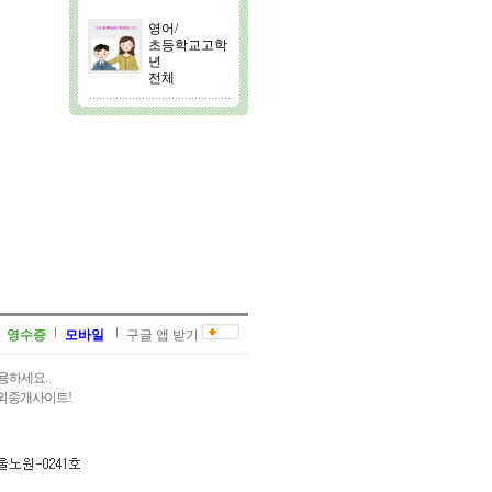
영어/
초등학교고학
년
전체
영수증
모바일
구글 앱 받기
용하세요.
과외중개사이트!