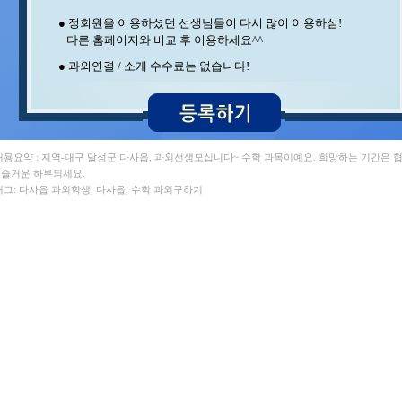
최** 수학 , 조** 수학
● 정회원을 이용하셨던 선생님들이 다시 많이 이용하심!
이** 수학/영어 , 김** 영어/일본어
다른 홈페이지와 비교 후 이용하세요^^
이** 영어 , 박** 수학
이** 수학 , 석** 수학/국어
● 과외연결 / 소개 수수료는 없습니다!
오** 수학 , 이** 수학/과학
김** 수학/과학 , 안** 수학
백** 수학 , 박** 수학/영어
김** 수학 , 중** 과학
김** 수학 , 홍* 수학
민** 과학/영어 , 송* 영어/과학
 내용요약 : 지역-대구 달성군 다사읍, 과외선생모십니다~ 수학 과목이예요. 희망하는 기간은 
구** 수학 , 최** 일본어/일본어회화
. 즐거운 하루되세요.
이** 중국어회화/중국어 , 김** 수학/영어
 태그: 다사읍 과외학생, 다사읍, 수학 과외구하기
지** 수학/영어 , 최** 수학/과학