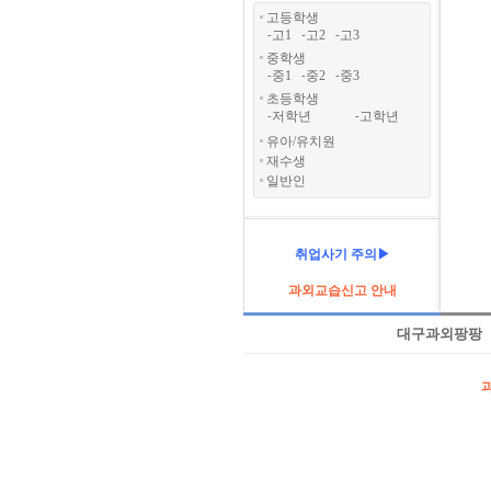
고등학생
고1
고2
고3
-
-
-
중학생
중1
중2
중3
-
-
-
초등학생
저학년
고학년
-
-
유아/유치원
재수생
일반인
취업사기 주의▶
과외교습신고 안내
대구과외팡팡