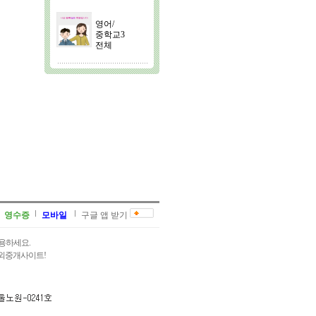
영어/
중학교3
전체
영수증
모바일
구글 앱 받기
용하세요.
과외중개사이트!