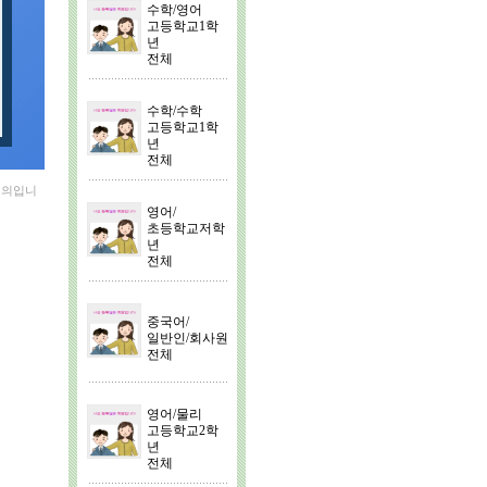
수학/영어
고등학교1학
년
전체
수학/수학
고등학교1학
년
전체
협의입니
영어/
초등학교저학
년
전체
중국어/
일반인/회사원
전체
영어/물리
고등학교2학
년
전체