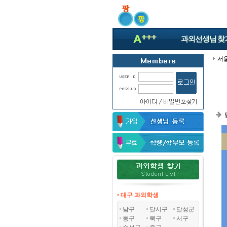
과외선생님
찾
서
• 대구 과외학생
남구
달서구
달성군
동구
북구
서구