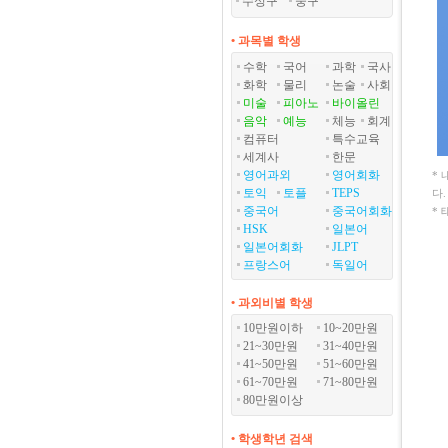
수성구
중구
• 과목별 학생
수학
국어
과학
국사
화학
물리
논술
사회
미술
피아노
바이올린
음악
예능
체능
회계
컴퓨터
특수교육
세계사
한문
영어과외
영어회화
*
토익
토플
TEPS
다
중국어
중국어회화
*
HSK
일본어
일본어회화
JLPT
프랑스어
독일어
• 과외비별 학생
10만원이하
10~20만원
21~30만원
31~40만원
41~50만원
51~60만원
61~70만원
71~80만원
80만원이상
• 학생학년 검색