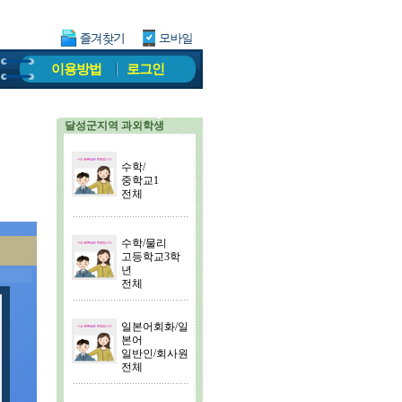
이용방법
로그인
달성군지역 과외학생
수학/
중학교1
전체
수학/물리
고등학교3학
년
전체
일본어회화/일
본어
일반인/회사원
전체