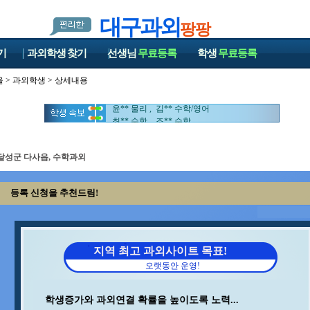
대구과외
팡팡
기
과외학생
찾기
선생님
무료등록
학생
무료등록
울
>
과외학생
> 상세내용
김** 수학 , 양** 영어
정** 수학/국어 , 이** 수학/영어
윤** 물리 , 김** 수학/영어
최** 수학 , 조** 수학
이** 수학/영어 , 김** 영어/일본어
이** 영어 , 박** 수학
이** 수학 , 석** 수학/국어
달성군 다사읍, 수학과외
오** 수학 , 이** 수학/과학
김** 수학/과학 , 안** 수학
등록 신청을 추천드림!
백** 수학 , 박** 수학/영어
김** 수학 , 중** 과학
김** 수학 , 홍* 수학
민** 과학/영어 , 송* 영어/과학
구** 수학 , 최** 일본어/일본어회화
지역 최고 과외사이트 목표!
이** 중국어회화/중국어 , 김** 수학/영어
오랫동안 운영!
지** 수학/영어 , 최** 수학/과학
김** 수학 , 양** 영어
정** 수학/국어 , 이** 수학/영어
학생증가와 과외연결 확률을 높이도록 노력...
윤** 물리 , 김** 수학/영어