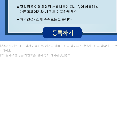
변** 수학/과학 , 이** 수학/영어
● 정회원을 이용하셨던 선생님들이 다시 많이 이용하심!
이** 수학 , 김** 수학/영어
다른 홈페이지와 비교 후 이용하세요^^
민** 과학/영어 , 윤** 영어
정** 수학/국어 , 김** 수학
● 과외연결 / 소개 수수료는 없습니다!
김** 영어/일본어 , 최** 수학
지** 수학/영어 , 안** 수학
최** 일본어/일본어회화 , 박** 수학/영어
강** 수학 , 김** 수학/영어
홍* 수학 , 김** 수학
임** 과학/수학 , 김** 수학/과학
 내용요약 : 지역-대구 달서구 월성동, 영어 과외를 구하고 있구요^^ 연락기다리고 있습니다. 
이** 영어 , 구** 수학
의 이예요.
오** 수학 , 박** 수학
 태그: 달서구 월성동 개인교습, 달서 영어 과외선생님광고
이** 수학/영어 , 송* 영어/과학
중** 과학 , 양** 영어
조** 수학 , 김** 수학
김** 영어 , 최** 수학/과학
박** 영어/토익 , 백** 수학
이** 수학/과학 , 석** 수학/국어
이** 중국어회화/중국어 ,