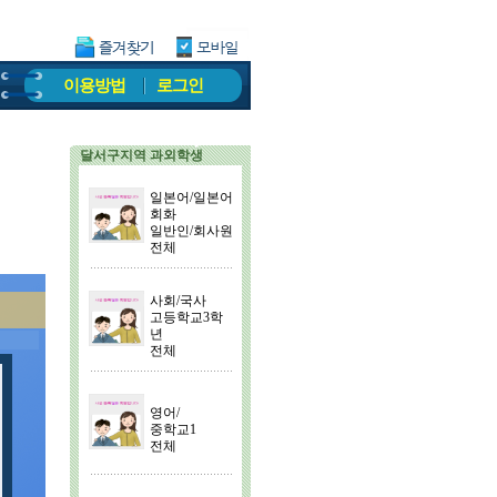
이용방법
로그인
달서구지역 과외학생
일본어/일본어
회화
일반인/회사원
전체
사회/국사
고등학교3학
년
전체
영어/
중학교1
전체