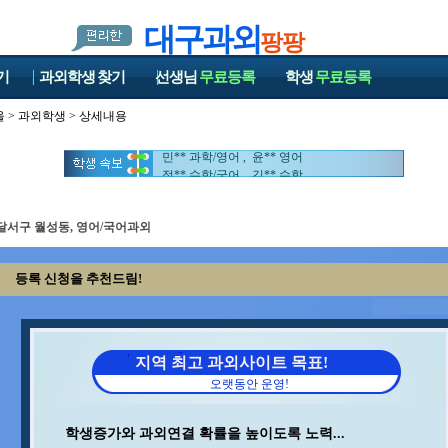
대구과외
팡팡
기
과외학생
찾기
선생님
무료등록
학생
무료등록
울
>
과외학생
> 상세내용
변** 수학/과학 , 이** 수학/영어
이** 수학 , 김** 수학/영어
민** 과학/영어 , 윤** 영어
정** 수학/국어 , 김** 수학
김** 영어/일본어 , 최** 수학
지** 수학/영어 , 안** 수학
최** 일본어/일본어회화 , 박** 수학/영어
달서구 월성동, 영어/국어과외
강** 수학 , 김** 수학/영어
홍* 수학 , 김** 수학
등록 신청을 추천드림!
임** 과학/수학 , 김** 수학/과학
이** 영어 , 구** 수학
오** 수학 , 박** 수학
이** 수학/영어 , 송* 영어/과학
중** 과학 , 양** 영어
지역 최고 과외사이트 목표!
조** 수학 , 김** 수학
오랫동안 운영!
김** 영어 , 최** 수학/과학
박** 영어/토익 , 백** 수학
이** 수학/과학 , 석** 수학/국어
학생증가와 과외연결 확률을 높이도록 노력...
이** 중국어회화/중국어 ,