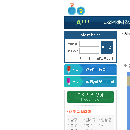
과외선생님
찾
서
• 대구 과외학생
남구
달서구
달성군
동구
북구
서구