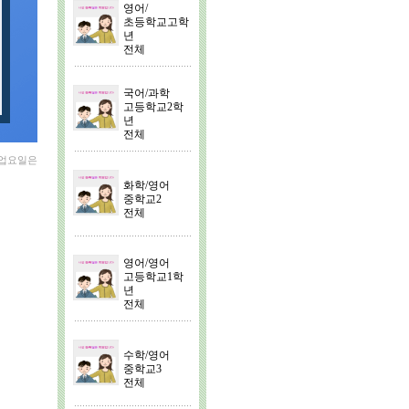
영어/
초등학교고학
년
전체
국어/과학
고등학교2학
년
전체
수업요일은
화학/영어
중학교2
전체
영어/영어
고등학교1학
년
전체
수학/영어
중학교3
전체