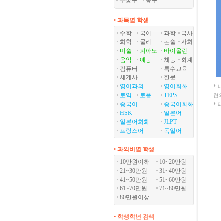
수성구
중구
• 과목별 학생
수학
국어
과학
국사
화학
물리
논술
사회
미술
피아노
바이올린
음악
예능
체능
회계
컴퓨터
특수교육
세계사
한문
영어과외
영어회화
*
토익
토플
TEPS
협
중국어
중국어회화
*
HSK
일본어
일본어회화
JLPT
프랑스어
독일어
• 과외비별 학생
10만원이하
10~20만원
21~30만원
31~40만원
41~50만원
51~60만원
61~70만원
71~80만원
80만원이상
• 학생학년 검색