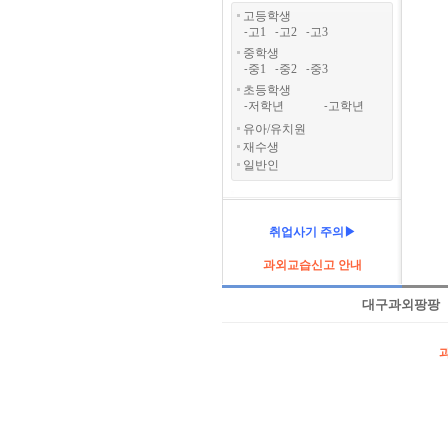
고등학생
고1
고2
고3
-
-
-
중학생
중1
중2
중3
-
-
-
초등학생
저학년
고학년
-
-
유아/유치원
재수생
일반인
취업사기 주의▶
과외교습신고 안내
대구과외팡팡