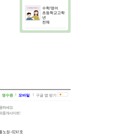
수학/영어
초등학교고학
년
전체
영수증
모바일
구글 앱 받기
용하세요.
과외중개사이트!