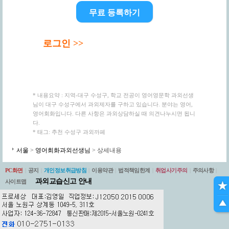
무료 등록하기
로그인 >>
* 내용요약 : 지역-대구 수성구, 학교 전공이 영어영문학 과외선생
님이 대구 수성구에서 과외제자를 구하고 있습니다. 분야는 영어,
영어회화입니다. 다른 사항은 과외상담하실 때 의견나누시면 됩니
다.
* 태그: 추천 수성구 과외까페
서울
>
영어회화과외선생님
> 상세내용
PC화면
|
공지
|
개인정보취급방침
|
이용약관
|
법적책임한계
|
취업사기주의
|
주의사항
|
과외교습신고 안내
사이트맵